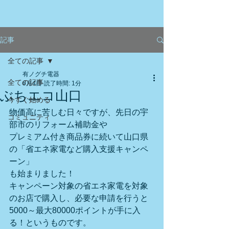
記事
全ての記事
有ノグチ電器
全ての記事
6月4日
読了時間: 1分
ぶちエコ山口
今すぐ始める
物価高に苦しむ日々ですが、先日の宇
コミュニティ
部市のリフォーム補助金や
プレミアム付き商品券に続いて山口県
の「省エネ家電など購入支援キャンペ
ーン」
も始まりました！
キャンペーン対象の省エネ家電を対象
のお店で購入し、必要な申請を行うと
5000～最大80000ポイントが手に入
る！というものです。