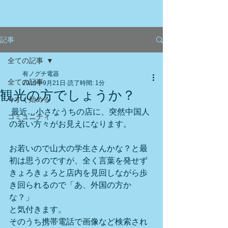
記事
全ての記事
有ノグチ電器
全ての記事
2019年9月21日
読了時間: 1分
観光の方でしょうか？
今すぐ始める
 最近…小さなうちの店に、突然中国人
コミュニティ
の若い方々がお見えになります。
お若いので山大の学生さんかな？と最
初は思うのですが、全く言葉を発せず
きょろきょろと店内を見回しながら歩
き回られるので「あ、外国の方か
な？」
と気付きます。
そのうち携帯電話で画像など検索され