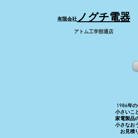
ノグチ電器
有限会社
​アトム工学部通店
1986
小さいこ
家電製品
​小さな
お見積り