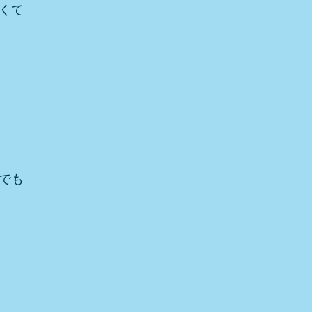
くて
。
でも