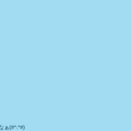
(#^.^#)　