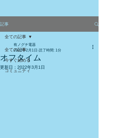
記事
全ての記事
有ノグチ電器
全ての記事
2022年2月1日
読了時間: 1分
オフタイム
今すぐ始める
更新日：
2022年3月1日
コミュニティ